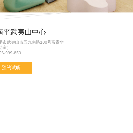
南平武夷山中心
平市武夷山市五九南路188号富贵华
幼童）
6-999-850
预约试听