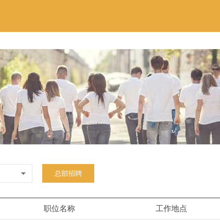
总部招聘
职位名称
工作地点