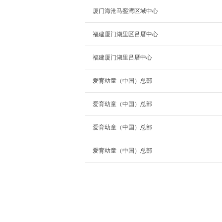
厦门海沧马銮湾区域中心
福建厦门湖里区吕厝中心
福建厦门湖里吕厝中心
爱育幼童（中国）总部
爱育幼童（中国）总部
爱育幼童（中国）总部
爱育幼童（中国）总部