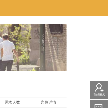
需求人数
岗位详情