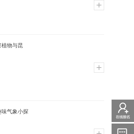
察植物与昆
趣味气象小探