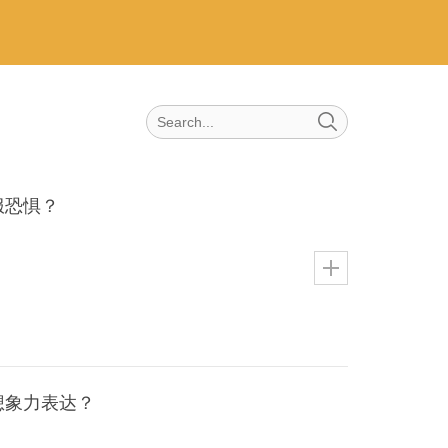
服恐惧？
想象力表达？